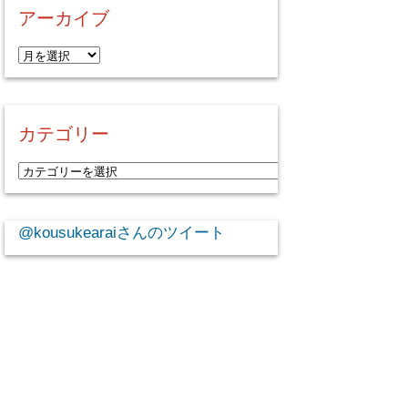
アーカイブ
ア
ー
カ
イ
カテゴリー
ブ
カ
テ
ゴ
@kousukearaiさんのツイート
リ
ー