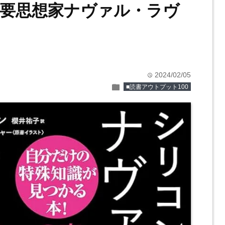
要思想家ナヴァル・ラヴ
2024/02/05
time
folder
■読書アウトプット100