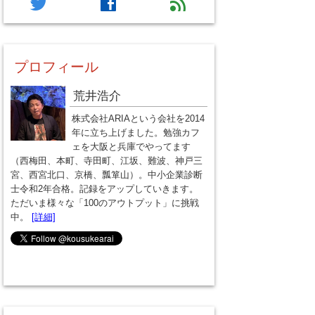
twitter
facebook
feed
プロフィール
荒井浩介
株式会社ARIAという会社を2014
年に立ち上げました。勉強カフ
ェを大阪と兵庫でやってます
（西梅田、本町、寺田町、江坂、難波、神戸三
宮、西宮北口、京橋、瓢箪山）。中小企業診断
士令和2年合格。記録をアップしていきます。
ただいま様々な「100のアウトプット」に挑戦
中。
[詳細]