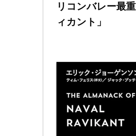
リコンバレー最重
ィカント」