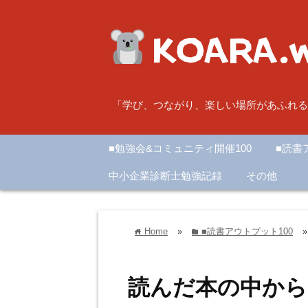
「学び、つながり、楽しい場所があふれる
■勉強会&コミュニティ開催100
■読書
中小企業診断士勉強記録
その他
Home
»
■読書アウトプット100
»
home
folder
読んだ本の中から