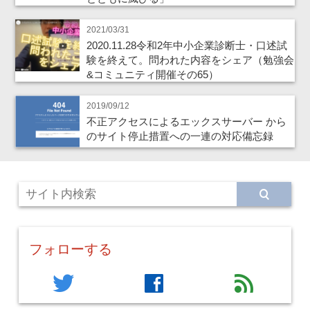
2021/03/31
2020.11.28令和2年中小企業診断士・口述試
験を終えて。問われた内容をシェア（勉強会
&コミュニティ開催その65）
2019/09/12
不正アクセスによるエックスサーバー から
のサイト停止措置への一連の対応備忘録
フォローする
twitter
facebook
feed