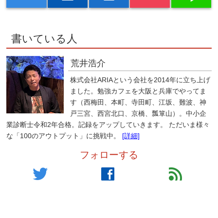
書いている人
荒井浩介
株式会社ARIAという会社を2014年に立ち上げ
ました。勉強カフェを大阪と兵庫でやってま
す（西梅田、本町、寺田町、江坂、難波、神
戸三宮、西宮北口、京橋、瓢箪山）。中小企
業診断士令和2年合格。記録をアップしていきます。 ただいま様々
な「100のアウトプット」に挑戦中。
[詳細]
フォローする
twitter
facebook
feed