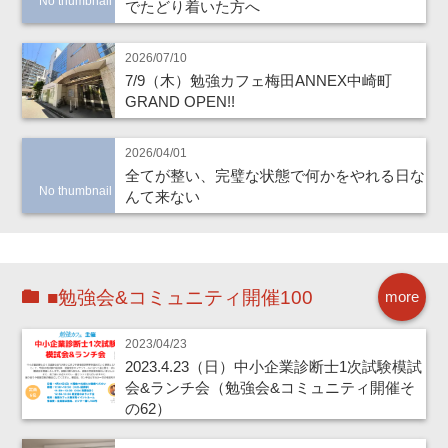
No thumbnail
でたどり着いた方へ
2026/07/10
7/9（木）勉強カフェ梅田ANNEX中崎町
GRAND OPEN!!
2026/04/01
全てが整い、完璧な状態で何かをやれる日な
No thumbnail
んて来ない
■勉強会&コミュニティ開催100
more
2023/04/23
2023.4.23（日）中小企業診断士1次試験模試
会&ランチ会（勉強会&コミュニティ開催そ
の62）