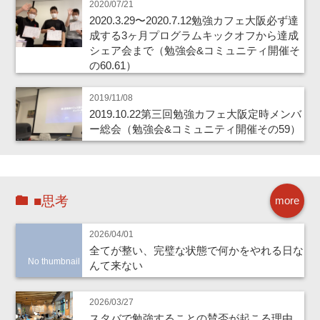
2020/07/21
2020.3.29〜2020.7.12勉強カフェ大阪必ず達
成する3ヶ月プログラムキックオフから達成
シェア会まで（勉強会&コミュニティ開催そ
の60.61）
2019/11/08
2019.10.22第三回勉強カフェ大阪定時メンバ
ー総会（勉強会&コミュニティ開催その59）
■思考
more
2026/04/01
全てが整い、完璧な状態で何かをやれる日な
No thumbnail
んて来ない
2026/03/27
スタバで勉強することの賛否が起こる理由