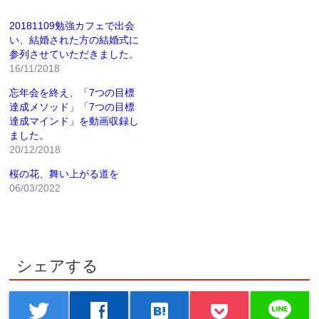
ク
有
し
す
て
る
20181109勉強カフェで出会
Twitter
に
で
は
い、結婚された方の結婚式に
共
ク
有
リ
参列させていただきました。
(新
ッ
16/11/2018
し
ク
い
し
ウ
て
忘年会を終え、「7つの目標
ィ
く
ン
だ
達成メソッド」「7つの目標
ド
さ
ウ
い
達成マインド」を動画収録し
で
(新
ました。
開
し
き
い
20/12/2018
ま
ウ
す)
ィ
ン
桜の花、舞い上がる道を
ド
06/03/2022
ウ
で
開
き
ま
す)
シェアする
line
twitter
facebook
hatenabookmark