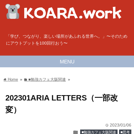
「学び、つながり、楽しい場所があふれる世界へ。」〜そのため
にアウトプットを100回行おう〜
MENU
Home
»
■勉強カフェ大阪関連
»
home
folder
202301ARIA LETTERS（一部改
変）
2023/01/06
time
folder
■勉強カフェ大阪関連
■思考