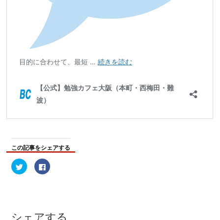
この記事をシェアする
ク
Facebook
リ
で
ッ
共
ク
有
し
す
て
る
Twitter
に
で
は
共
ク
シェアする
有
リ