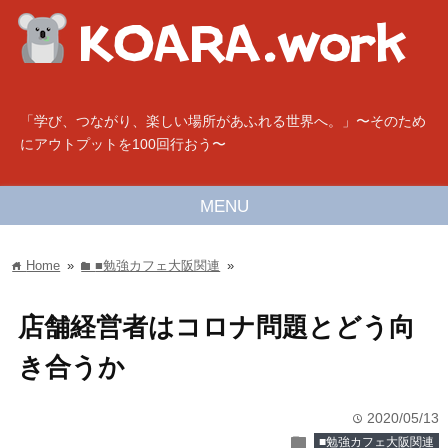
「学び、つながり、楽しい場所があふれる世界へ。」〜そのため
にアウトプットを100回行おう〜
MENU
Home
»
■勉強カフェ大阪関連
»
home
folder
店舗経営者はコロナ問題とどう向
き合うか
2020/05/13
time
folder
■勉強カフェ大阪関連