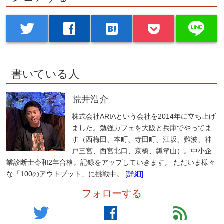
(新
ッ
し
ク
い
し
line
ウ
て
twitter
facebook
hatenabookmark
ィ
く
ン
だ
ド
さ
ウ
い
で
(新
開
し
き
い
ま
ウ
書いている人
す)
ィ
ン
ド
ウ
荒井浩介
で
開
き
株式会社ARIAという会社を2014年に立ち上げ
ま
す)
ました。勉強カフェを大阪と兵庫でやってま
す（西梅田、本町、寺田町、江坂、難波、神
戸三宮、西宮北口、京橋、瓢箪山）。中小企
業診断士令和2年合格。記録をアップしていきます。 ただいま様々
な「100のアウトプット」に挑戦中。
[詳細]
フォローする
twitter
facebook
feed