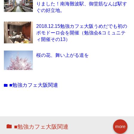
りました！南海難波駅、御堂筋なんば駅す
ぐの好立地。
2018.12.15勉強カフェ大阪うめだでも初の
ポモドーロ会を開催（勉強会&コミュニテ
ィ開催その13）
桜の花、舞い上がる道を
■勉強カフェ大阪関連
folder
■勉強カフェ大阪関連
more