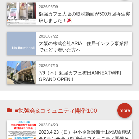
2026/08/09
勉強カフェ大阪の取材動画が500万回再生突
破しました！
2026/07/22
大阪の株式会社ARIA 住居インフラ事業部
No thumbnail
でたどり着いた方へ
2026/07/10
7/9（木）勉強カフェ梅田ANNEX中崎町
GRAND OPEN!!
■勉強会&コミュニティ開催100
more
2023/04/23
2023.4.23（日）中小企業診断士1次試験模試
会&ランチ会（勉強会&コミュニティ開催そ