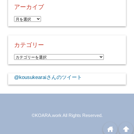
アーカイブ
ア
ー
カ
イ
カテゴリー
ブ
カ
テ
ゴ
@kousukearaiさんのツイート
リ
ー
©KOARA.work
All Rights Reserved.
home
arrowup