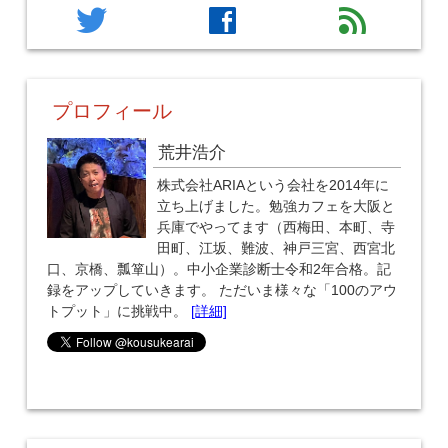
twitter
facebook
feed
プロフィール
荒井浩介
株式会社ARIAという会社を2014年に
立ち上げました。勉強カフェを大阪と
兵庫でやってます（西梅田、本町、寺
田町、江坂、難波、神戸三宮、西宮北
口、京橋、瓢箪山）。中小企業診断士令和2年合格。記
録をアップしていきます。 ただいま様々な「100のアウ
トプット」に挑戦中。
[詳細]